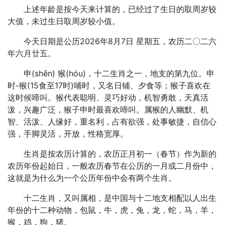
上述年龄是按今天来计算的，已经过了生日的取周岁较
大值，未过生日取周岁较小值。
今天日期是公历2026年8月7日 星期五，农历二〇二六
年六月廿五。
申(shēn) 猴(hóu)，十二生肖之一，地支的第九位。申
时-猴(15食至17时)哺时，又名日铺、夕食等；猴子喜欢在
这时候啼叫。猴代表聪明、灵巧好动，机智勇敢，天真活
泼，兴趣广泛，猴子申时最喜欢啼叫。属猴的人幽默、机
智、活泼、人缘好，重名利，占有欲强，处事敏捷，自信心
强，手脚灵活，开放，性格宽厚。
生肖是按农历计算的，农历正月初一（春节）作为新的
农历年份起始日，一般农历春节在公历的一月或二月份中，
这就是为什么为一个公历年份中会有两个生肖。
十二生肖，又叫属相，是中国与十二地支相配以人出生
年份的十二种动物，包鼠，牛，虎，兔，龙，蛇，马，羊，
猴，鸡，狗，猪。