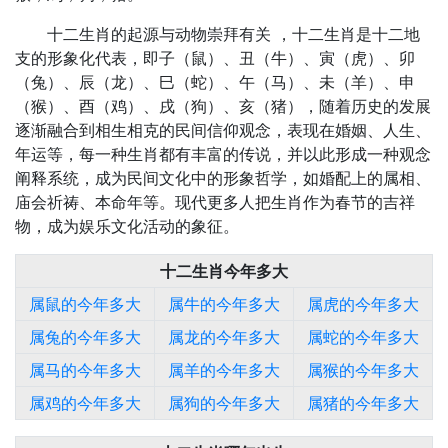
十二生肖的起源与动物崇拜有关 ，十二生肖是十二地
支的形象化代表，即子（鼠）、丑（牛）、寅（虎）、卯
（兔）、辰（龙）、巳（蛇）、午（马）、未（羊）、申
（猴）、酉（鸡）、戌（狗）、亥（猪），随着历史的发展
逐渐融合到相生相克的民间信仰观念，表现在婚姻、人生、
年运等，每一种生肖都有丰富的传说，并以此形成一种观念
阐释系统，成为民间文化中的形象哲学，如婚配上的属相、
庙会祈祷、本命年等。现代更多人把生肖作为春节的吉祥
物，成为娱乐文化活动的象征。
十二生肖今年多大
属鼠的今年多大
属牛的今年多大
属虎的今年多大
属兔的今年多大
属龙的今年多大
属蛇的今年多大
属马的今年多大
属羊的今年多大
属猴的今年多大
属鸡的今年多大
属狗的今年多大
属猪的今年多大