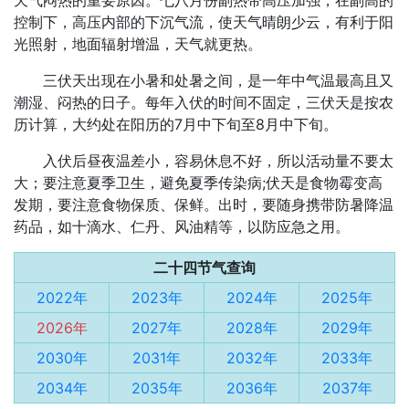
天气闷热的重要原因。七八月份副热带高压加强，在副高的
控制下，高压内部的下沉气流，使天气晴朗少云，有利于阳
光照射，地面辐射增温，天气就更热。
三伏天出现在小暑和处暑之间，是一年中气温最高且又
潮湿、闷热的日子。每年入伏的时间不固定，三伏天是按农
历计算，大约处在阳历的7月中下旬至8月中下旬。
入伏后昼夜温差小，容易休息不好，所以活动量不要太
大；要注意夏季卫生，避免夏季传染病;伏天是食物霉变高
发期，要注意食物保质、保鲜。出时，要随身携带防暑降温
药品，如十滴水、仁丹、风油精等，以防应急之用。
二十四节气查询
2022年
2023年
2024年
2025年
2026年
2027年
2028年
2029年
2030年
2031年
2032年
2033年
2034年
2035年
2036年
2037年