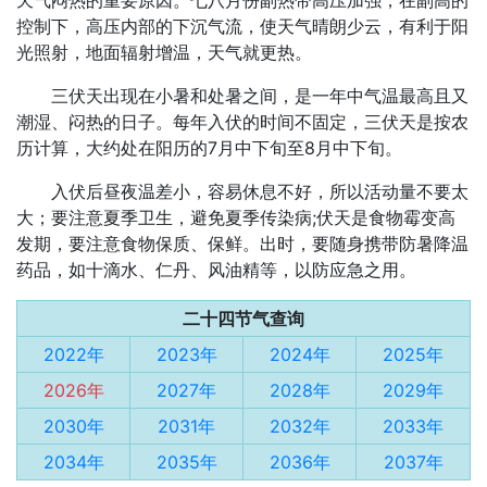
天气闷热的重要原因。七八月份副热带高压加强，在副高的
控制下，高压内部的下沉气流，使天气晴朗少云，有利于阳
光照射，地面辐射增温，天气就更热。
三伏天出现在小暑和处暑之间，是一年中气温最高且又
潮湿、闷热的日子。每年入伏的时间不固定，三伏天是按农
历计算，大约处在阳历的7月中下旬至8月中下旬。
入伏后昼夜温差小，容易休息不好，所以活动量不要太
大；要注意夏季卫生，避免夏季传染病;伏天是食物霉变高
发期，要注意食物保质、保鲜。出时，要随身携带防暑降温
药品，如十滴水、仁丹、风油精等，以防应急之用。
二十四节气查询
2022年
2023年
2024年
2025年
2026年
2027年
2028年
2029年
2030年
2031年
2032年
2033年
2034年
2035年
2036年
2037年