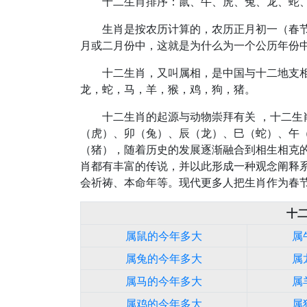
十二生肖排序：鼠、牛、虎、兔、龙、蛇
生肖是按农历计算的，农历正月初一（春
月或二月份中，这就是为什么为一个公历年份
十二生肖，又叫属相，是中国与十二地支
龙，蛇，马，羊，猴，鸡，狗，猪。
十二生肖的起源与动物崇拜有关 ，十二
（虎）、卯（兔）、辰（龙）、巳（蛇）、午
（猪），随着历史的发展逐渐融合到相生相克
肖都有丰富的传说，并以此形成一种观念阐释
会祈祷、本命年等。现代更多人把生肖作为春
十
属鼠的今年多大
属
属兔的今年多大
属
属马的今年多大
属
属鸡的今年多大
属