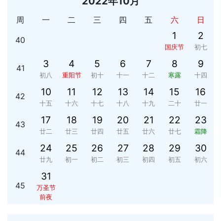
2022年10月
周
一
二
三
四
五
六
日
1
2
40
国庆节
初七
3
4
5
6
7
8
9
41
初八
重阳节
初十
十一
十二
寒露
十四
10
11
12
13
14
15
16
42
十五
十六
十七
十八
十九
二十
廿一
17
18
19
20
21
22
23
43
廿二
廿三
廿四
廿五
廿六
廿七
霜降
24
25
26
27
28
29
30
44
廿九
初一
初二
初三
初四
初五
初六
31
45
万圣节
前夜