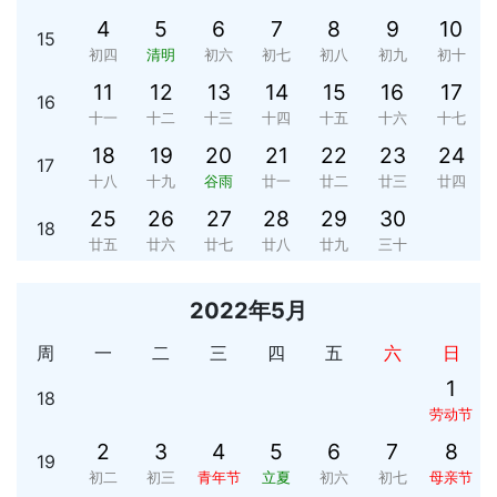
4
5
6
7
8
9
10
15
初四
清明
初六
初七
初八
初九
初十
11
12
13
14
15
16
17
16
十一
十二
十三
十四
十五
十六
十七
18
19
20
21
22
23
24
17
十八
十九
谷雨
廿一
廿二
廿三
廿四
25
26
27
28
29
30
18
廿五
廿六
廿七
廿八
廿九
三十
2022年5月
周
一
二
三
四
五
六
日
1
18
劳动节
2
3
4
5
6
7
8
19
初二
初三
青年节
立夏
初六
初七
母亲节