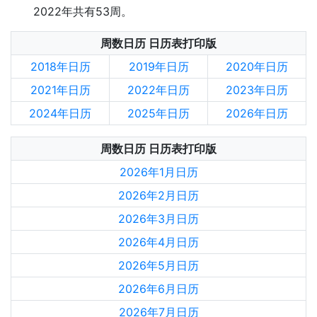
2022年共有53周。
周数日历 日历表打印版
2018年日历
2019年日历
2020年日历
2021年日历
2022年日历
2023年日历
2024年日历
2025年日历
2026年日历
周数日历 日历表打印版
2026年1月日历
2026年2月日历
2026年3月日历
2026年4月日历
2026年5月日历
2026年6月日历
2026年7月日历