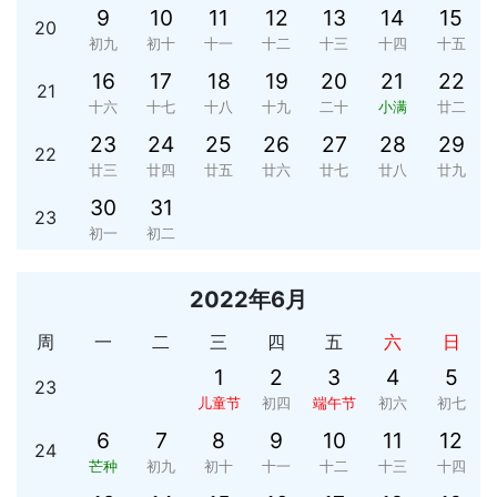
9
10
11
12
13
14
15
20
初九
初十
十一
十二
十三
十四
十五
16
17
18
19
20
21
22
21
十六
十七
十八
十九
二十
小满
廿二
23
24
25
26
27
28
29
22
廿三
廿四
廿五
廿六
廿七
廿八
廿九
30
31
23
初一
初二
2022年6月
周
一
二
三
四
五
六
日
1
2
3
4
5
23
儿童节
初四
端午节
初六
初七
6
7
8
9
10
11
12
24
芒种
初九
初十
十一
十二
十三
十四