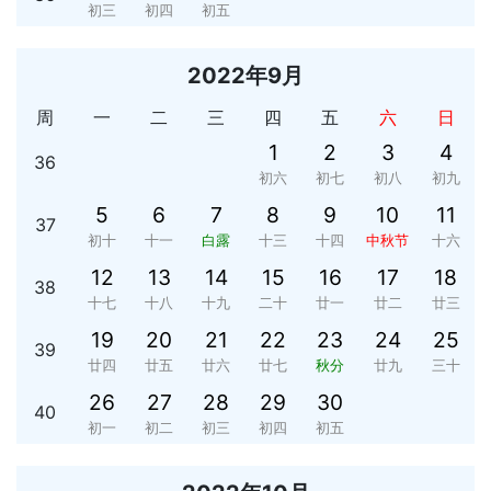
初三
初四
初五
2022年9月
周
一
二
三
四
五
六
日
1
2
3
4
36
初六
初七
初八
初九
5
6
7
8
9
10
11
37
初十
十一
白露
十三
十四
中秋节
十六
12
13
14
15
16
17
18
38
十七
十八
十九
二十
廿一
廿二
廿三
19
20
21
22
23
24
25
39
廿四
廿五
廿六
廿七
秋分
廿九
三十
26
27
28
29
30
40
初一
初二
初三
初四
初五