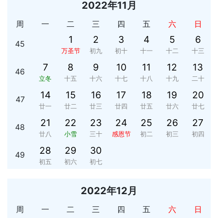
2022年11月
周
一
二
三
四
五
六
日
1
2
3
4
5
6
45
万圣节
初九
初十
十一
十二
十三
7
8
9
10
11
12
13
46
立冬
十五
十六
十七
十八
十九
二十
14
15
16
17
18
19
20
47
廿一
廿二
廿三
廿四
廿五
廿六
廿七
21
22
23
24
25
26
27
48
廿八
小雪
三十
感恩节
初二
初三
初四
28
29
30
49
初五
初六
初七
2022年12月
周
一
二
三
四
五
六
日