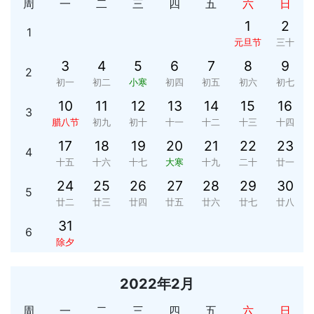
周
一
二
三
四
五
六
日
1
2
1
元旦节
三十
3
4
5
6
7
8
9
2
初一
初二
小寒
初四
初五
初六
初七
10
11
12
13
14
15
16
3
腊八节
初九
初十
十一
十二
十三
十四
17
18
19
20
21
22
23
4
十五
十六
十七
大寒
十九
二十
廿一
24
25
26
27
28
29
30
5
廿二
廿三
廿四
廿五
廿六
廿七
廿八
31
6
除夕
2022年2月
周
一
二
三
四
五
六
日